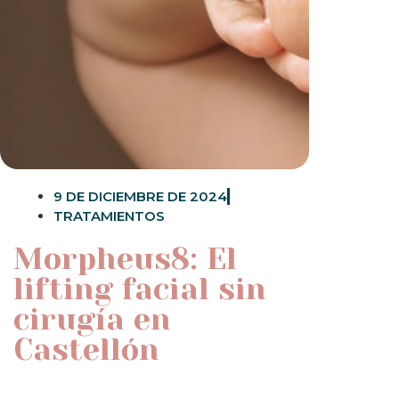
9 DE DICIEMBRE DE 2024
TRATAMIENTOS
Morpheus8: El
lifting facial sin
cirugía en
Castellón