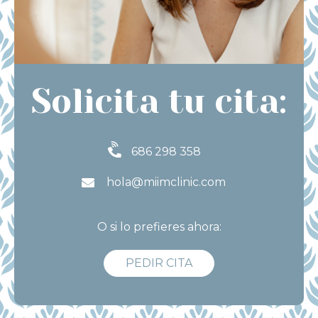
Solicita tu cita:
686 298 358
hola@miimclinic.com
O si lo prefieres ahora:
PEDIR CITA