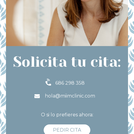
Solicita tu cita:
686 298 358
hola@miimclinic.com
O si lo prefieres ahora:
PEDIR CITA