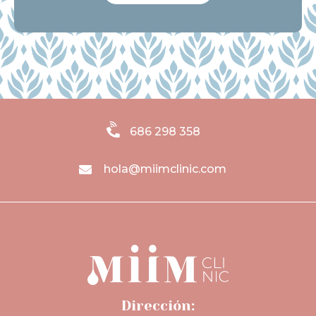
686 298 358
hola@miimclinic.com
Dirección: