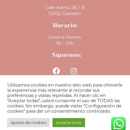
Calle Asensi, 28, 1 B
12002, Castellón.
Horario:
Lunes a Viernes:
9h – 20h
Síguenos:
Utilizamos cookies en nuestro sitio web para ofrecerle
la experiencia más relevante al recordar sus
preferencias y visitas repetidas. Al hacer clic en
"Aceptar todas", usted consiente el uso de TODAS las
BLOG
|
POLÍTICA DE PRIVACIDAD
|
POLÍTICA DE COOKIES
|
cookies. Sin embargo, puede visitar "Configuración de
AVISO LEGAL
| COPYRIGHT MiiM Clinic 2024
cookies" para dar un consentimiento controlado.
Ajustes de cookies
Aceptar todo
CONTACTO
LLÁMANOS