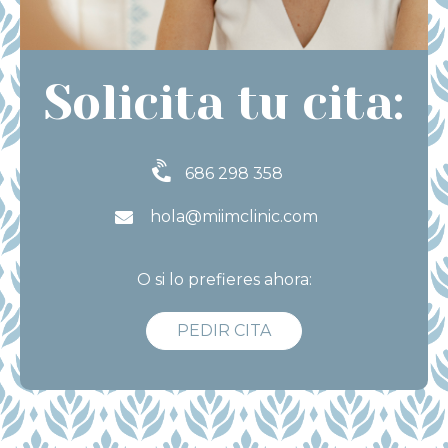
Solicita tu cita:
686 298 358
hola@miimclinic.com
O si lo prefieres ahora:
PEDIR CITA