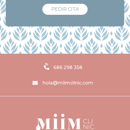
PEDIR CITA
686 298 358
hola@miimclinic.com