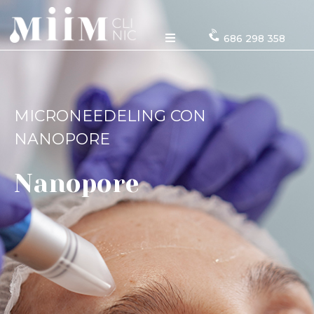
686 298 358
MICRONEEDELING CON
NANOPORE
Nanopore