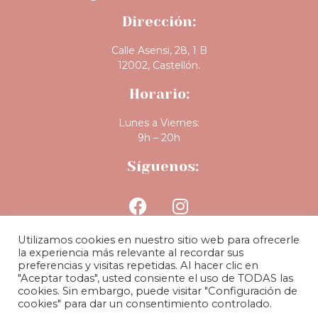
Dirección:
Calle Asensi, 28, 1 B
12002, Castellón.
Horario:
Lunes a Viernes:
9h – 20h
Síguenos:
Utilizamos cookies en nuestro sitio web para ofrecerle
la experiencia más relevante al recordar sus
preferencias y visitas repetidas. Al hacer clic en
"Aceptar todas", usted consiente el uso de TODAS las
cookies. Sin embargo, puede visitar "Configuración de
BLOG
|
POLÍTICA DE PRIVACIDAD
|
POLÍTICA DE COOKIES
|
cookies" para dar un consentimiento controlado.
AVISO LEGAL
| COPYRIGHT MiiM Clinic 2024