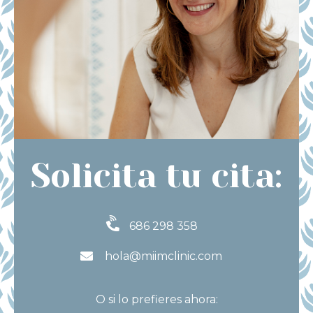
Solicita tu cita:
686 298 358
hola@miimclinic.com
O si lo prefieres ahora: