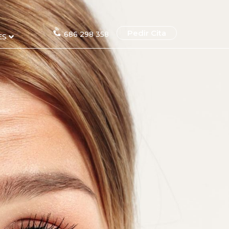
Pedir Cita
686 298 358
ES