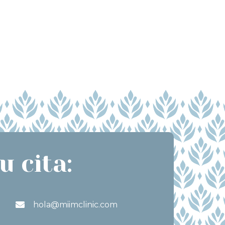
u cita:
hola@miimclinic.com