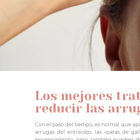
Los mejores tra
reducir las arru
Con el paso del tiempo, es normal que apar
arrugas del entrecejo, las «patas de gal
envejecimiento, pero también pueden debe