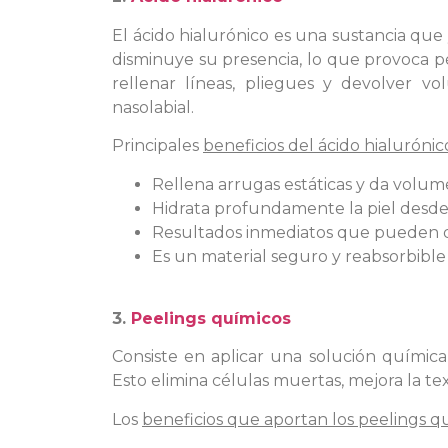
El ácido hialurónico es una sustancia que 
disminuye su presencia, lo que provoca pé
rellenar líneas, pliegues y devolver v
nasolabial.
Principales
beneficios del ácido hialurónic
Rellena arrugas estáticas y da volu
Hidrata profundamente la piel desde
Resultados inmediatos que pueden du
Es un material seguro y reabsorbible
3.
Peelings químicos
Consiste en aplicar una solución química
Esto elimina células muertas, mejora la tex
Los
beneficios que aportan los peelings q