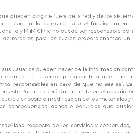
e pueden dirigirle fuera de la red y de los sistemas
 el contenido, la exactitud o el funcionamient
buena fe y MiiM Clinic no puede ser responsable de
 de terceros para las cuales proporcionamos un en
ue sus usuarios pueden hacer de la información co
r de nuestros esfuerzos por garantizar que la info
os responsables en caso de que no sea así. La re
s en este Portal recaerá únicamente en el usuario.
 cualquier posible modificación de los materiales y 
as consecuencias, daños o perjuicios que pudie
bilidad respecto de los servicios y contenidos, n
, que sean ofrecidos por terceros prestadores de 