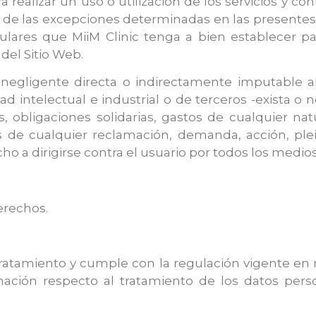
 realizar un uso o utilización de los servicios y co
o de las excepciones determinadas en las presentes
culares que MiiM Clinic tenga a bien establecer 
 del Sitio Web.
 negligente directa o indirectamente imputable al
d intelectual e industrial o de terceros -exista o 
s, obligaciones solidarias, gastos de cualquier nat
s de cualquier reclamación, demanda, acción, pleit
cho a dirigirse contra el usuario por todos los medios
derechos.
l tratamiento y cumple con la regulación vigente en
ación respecto al tratamiento de los datos pers