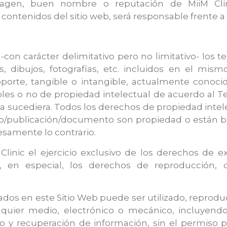
agen, buen nombre o reputación de MiiM Clinic
contenidos del sitio web, será responsable frente a 
on carácter delimitativo pero no limitativo- los te
, dibujos, fotografías, etc. incluidos en el mism
orte, tangible o intangible, actualmente conocid
es o no de propiedad intelectual de acuerdo al T
a sucediera. Todos los derechos de propiedad intele
web/publicación/documento son propiedad o están baj
esamente lo contrario.
linic el ejercicio exclusivo de los derechos de e
 en especial, los derechos de reproducción, d
os en este Sitio Web puede ser utilizado, reproduc
lquier medio, electrónico o mecánico, incluyendo
 recuperación de información, sin el permiso por 