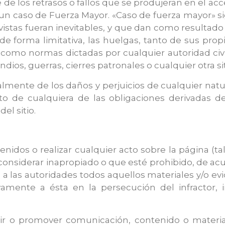
de los retrasos o fallos que se produjeran en el acc
 un caso de Fuerza Mayor. «Caso de fuerza mayor» s
istas fueran inevitables, y que dan como resultad
 de forma limitativa, las huelgas, tanto de sus pr
í como normas dictadas por cualquier autoridad civi
dios, guerras, cierres patronales o cualquier otra s
almente de los daños y perjuicios de cualquier natur
o de cualquiera de las obligaciones derivadas de
del sitio.
enidos o realizar cualquier acto sobre la página (t
 considerar inapropiado o que esté prohibido, de acu
á a las autoridades todos aquellos materiales y/o
vamente a ésta en la persecución del infractor, in
, subir o promover comunicación, contenido o mate