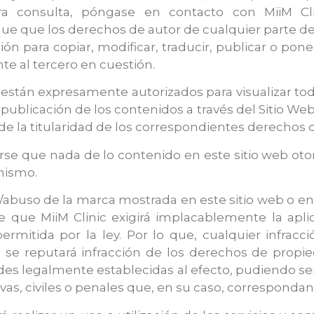
ra consulta, póngase en contacto con MiiM Clin
e que los derechos de autor de cualquier parte del
ción para copiar, modificar, traducir, publicar o pon
te al tercero en cuestión.
 están expresamente autorizados para visualizar tod
 publicación de los contenidos a través del Sitio We
, de la titularidad de los correspondientes derechos 
 que nada de lo contenido en este sitio web otorg
mismo.
abuso de la marca mostrada en este sitio web o en 
de que MiiM Clinic exigirá implacablemente la ap
rmitida por la ley. Por lo que, cualquier infracci
, se reputará infracción de los derechos de propie
idades legalmente establecidas al efecto, pudiendo 
ivas, civiles o penales que, en su caso, correspondan