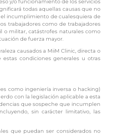
eso y/o funcionamiento de los servicios
ignificará todas aquellas causas que no
o el incumplimiento de cualesquiera de
opios trabajadores como de trabajadores
l o militar, catástrofes naturales como
ituación de fuerza mayor.
aleza causados a MiiM Clinic, directa o
 estas condiciones generales u otras
ales como ingeniería inversa o hacking)
erdo con la legislación aplicable a esta
 evidencias que sospeche que incumplen
cluyendo, sin carácter limitativo, las
riales que puedan ser considerados no