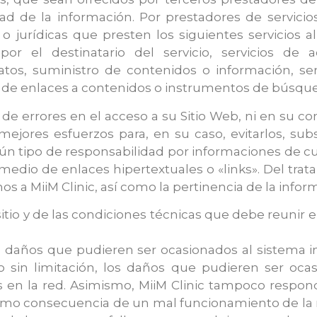
dad de la información. Por prestadores de servicio
o jurídicas que presten los siguientes servicios 
or el destinatario del servicio, servicios de 
os, suministro de contenidos o información, ser
ción de enlaces a contenidos o instrumentos de búsqu
ia de errores en el acceso a su Sitio Web, ni en su
mejores esfuerzos para, en su caso, evitarlos, subs
ún tipo de responsabilidad por informaciones de cu
edio de enlaces hipertextuales o «links». Del trata
os a MiiM Clinic, así como la pertinencia de la inform
sitio y de las condiciones técnicas que debe reunir e
s daños que pudieren ser ocasionados al sistema i
o sin limitación, los daños que pudieren ser oca
s en la red. Asimismo, MiiM Clinic tampoco respond
omo consecuencia de un mal funcionamiento de la r