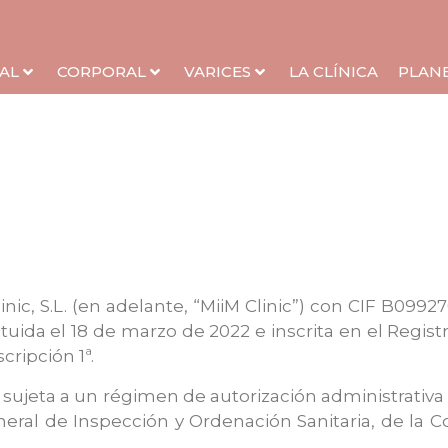
AL
CORPORAL
VARICES
LA CLÍNICA
PLAN
nic, S.L. (en adelante, “MiiM Clinic”) con CIF B09927
ituida el 18 de marzo de 2022 e inscrita en el Regis
cripción 1ª.
á sujeta a un régimen de autorización administrativ
eneral de Inspección y Ordenación Sanitaria, de la