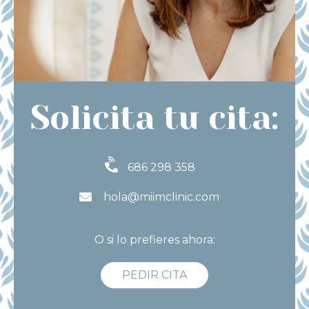
Solicita tu cita:
686 298 358
hola@miimclinic.com
O si lo prefieres ahora:
PEDIR CITA