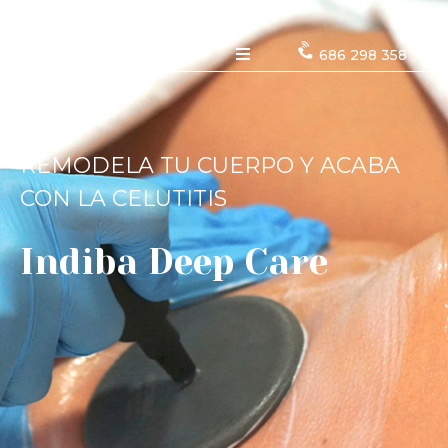
686 298 358
REMODELA TU CUERPO Y ACABA
CON LA CELUTITIS
Indiba Deep Care