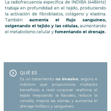
La radiofrecuencia específica de INDIBA (448kHz)
trabaja en profundidad en el tejido, produciendo
la activación de fibroblastos, colágeno y elastina.
También
aumenta el flujo sanguíneo,
oxigenando el tejido y las células,
aumentando
el metabolismo celular y
fomentando el drenaje.
QUÉ ES
Es un tratamiento
no invasivo
, seguro e
indoloro que proporciona múltiples
beneficios a nivel corporal: reafirma el
tejido mejorando la flacidez, reduce la
celulitis, mejora las estrías, y aumenta el
drenaje linfático y sanguíneo.