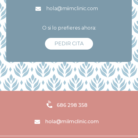
hola@miimclinic.com
O si lo prefieres ahora:
PEDIR CITA
686 298 358
hola@miimclinic.com