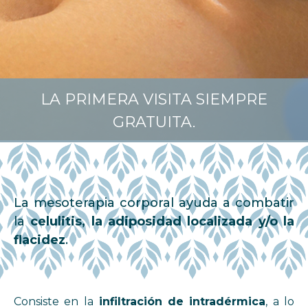
LA PRIMERA VISITA SIEMPRE
GRATUITA.
La mesoterapia corporal ayuda a combatir
la
celulitis, la adiposidad localizada y/o la
flacidez
.
Consiste en la
infiltración de intradérmica
, a lo