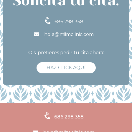
Solicita tu cita:
686 298 358
hola@miimclinic.com
O si prefieres pedir tu cita ahora:
¡HAZ CLICK AQUÍ!
686 298 358