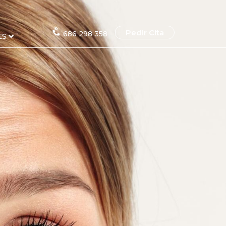
Pedir Cita
686 298 358
ES