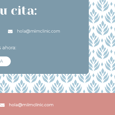
u cita:
hola@miimclinic.com
s ahora:
TA
hola@miimclinic.com