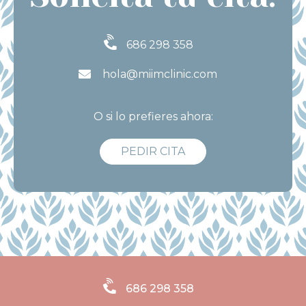
686 298 358
hola@miimclinic.com
O si lo prefieres ahora:
PEDIR CITA
686 298 358