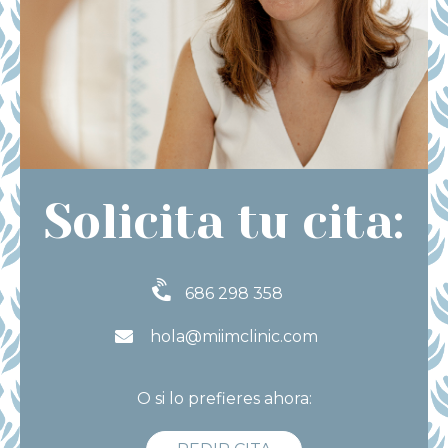
Solicita tu cita:
686 298 358
hola@miimclinic.com
O si lo prefieres ahora: