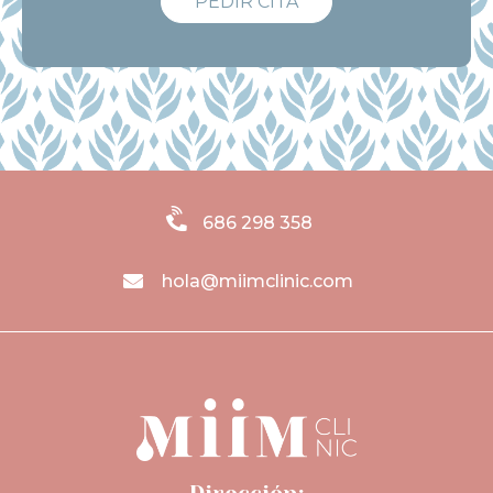
PEDIR CITA
686 298 358
hola@miimclinic.com