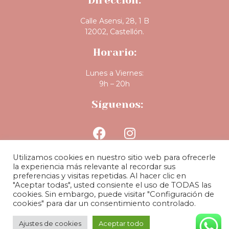
Dirección:
Calle Asensi, 28, 1 B
12002, Castellón.
Horario:
Lunes a Viernes:
9h – 20h
Síguenos:
Utilizamos cookies en nuestro sitio web para ofrecerle
la experiencia más relevante al recordar sus
preferencias y visitas repetidas. Al hacer clic en
"Aceptar todas", usted consiente el uso de TODAS las
cookies. Sin embargo, puede visitar "Configuración de
BLOG
|
POLÍTICA DE PRIVACIDAD
|
POLÍTICA DE COOKIES
|
cookies" para dar un consentimiento controlado.
AVISO LEGAL
| COPYRIGHT MiiM Clinic 2024
Ajustes de cookies
Aceptar todo