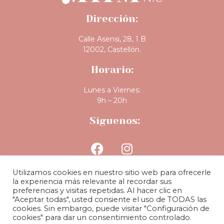
Dirección:
Calle Asensi, 28, 1 B
12002, Castellón.
Horario:
Lunes a Viernes:
9h – 20h
Síguenos:
Utilizamos cookies en nuestro sitio web para ofrecerle
la experiencia más relevante al recordar sus
preferencias y visitas repetidas. Al hacer clic en
"Aceptar todas", usted consiente el uso de TODAS las
cookies. Sin embargo, puede visitar "Configuración de
BLOG
|
POLÍTICA DE PRIVACIDAD
|
POLÍTICA DE COOKIES
|
cookies" para dar un consentimiento controlado.
AVISO LEGAL
| COPYRIGHT MiiM Clinic 2024