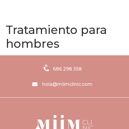
686 298 358
Tratamiento para
hombres
686 298 358
hola@miimclinic.com