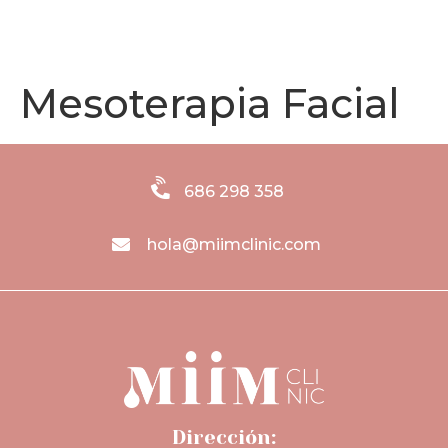
686 298 358
Mesoterapia Facial
686 298 358
hola@miimclinic.com
Dirección: