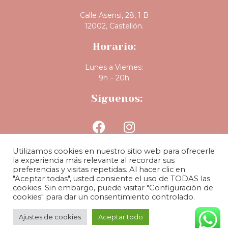
Calle Asensi, 28, 1 B
12002, Castellón.
Horario:
Lunes a Viernes:
9h – 20h
Síguenos:
Utilizamos cookies en nuestro sitio web para ofrecerle
la experiencia más relevante al recordar sus
preferencias y visitas repetidas. Al hacer clic en
"Aceptar todas", usted consiente el uso de TODAS las
cookies. Sin embargo, puede visitar "Configuración de
BLOG
|
POLÍTICA DE PRIVACIDAD
|
POLÍTICA DE COOKIES
|
cookies" para dar un consentimiento controlado.
AVISO LEGAL
| COPYRIGHT MiiM Clinic 2024
Ajustes de cookies
Aceptar todo
CONTACTO
LLÁMANOS